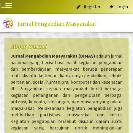
Quick
Toggle
Register
Login
jump
navigation
to
page
Jurnal Pengabdian Masyarakat
content
Main
Navigation
About Journal
Main
Content
Jurnal Pengabdian Masyarakat (DIMAS)
adalah jurnal
Sidebar
nasional yang berisi hasil-hasil kegiatan pengabdian
dan pemberdayaan masyarakat berupa penerapan
multi disiplin keilmuan diantaranya pendidikan, teknik,
pertanian, sosial humaniora, komputer dan kesehatan
dll. Pengabdian kepada masyarakat berisi berbagai
kegiatan penanganan dan pengelolaan berbagai
potensi, kendala, tantangan, dan masalah yang ada di
masyarakat. Pelaksanaan kegiatan pengabdian juga
melibatkan partisipasi masyarakat dan mitra.
Kegiatan pengabdian tersebut disusun dalam suatu
kegiatan yang bertujuan untuk meningkatkan